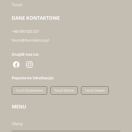
Toruń
DANE KONTAKTOWE
+48 690 020 207
biuro@biurolaroca.pl
Znajdź nas na:
Popularne lokalizacje:
Toruń Rubinkowo
Toruń Mokre
Toruń Stawki
MENU
Oferty