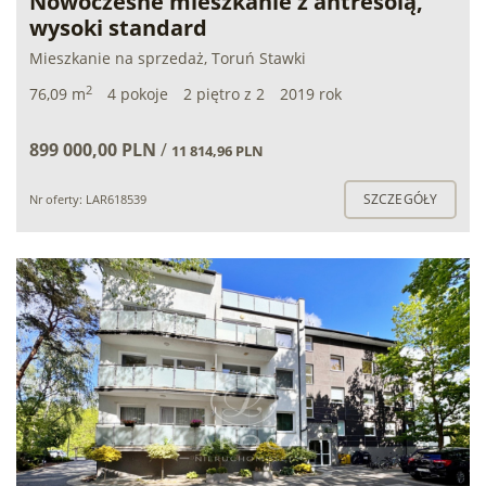
Nowoczesne mieszkanie z antresolą,
wysoki standard
Mieszkanie na sprzedaż, Toruń Stawki
2
76,09 m
4 pokoje
2 piętro z 2
2019 rok
899 000,00 PLN
/
11 814,96 PLN
SZCZEGÓŁY
Nr oferty: LAR618539