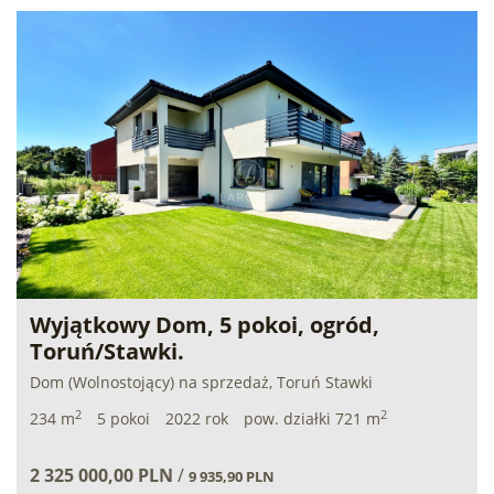
Wyjątkowy Dom, 5 pokoi, ogród,
Toruń/Stawki.
Dom (Wolnostojący) na sprzedaż, Toruń Stawki
2
2
234 m
5 pokoi
2022 rok
pow. działki 721 m
2 325 000,00 PLN
/
9 935,90 PLN