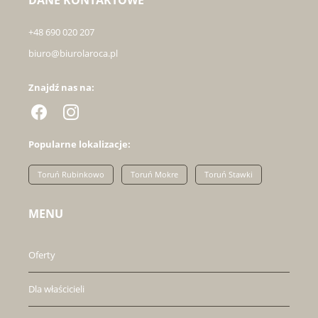
DANE KONTAKTOWE
+48 690 020 207
biuro@biurolaroca.pl
Znajdź nas na:
Popularne lokalizacje:
Toruń Rubinkowo
Toruń Mokre
Toruń Stawki
MENU
Oferty
Dla właścicieli