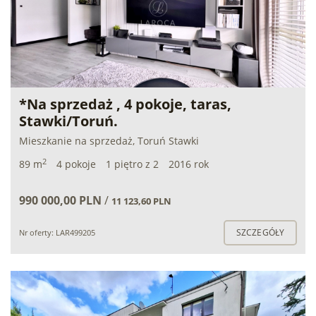
*Na sprzedaż , 4 pokoje, taras,
Stawki/Toruń.
Mieszkanie na sprzedaż, Toruń Stawki
2
89 m
4 pokoje
1 piętro z 2
2016 rok
990 000,00 PLN
/
11 123,60 PLN
SZCZEGÓŁY
Nr oferty: LAR499205