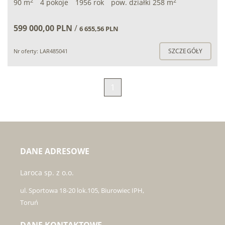
2
2
90 m
4 pokoje
1956 rok
pow. działki 258 m
599 000,00 PLN
/
6 655,56 PLN
SZCZEGÓŁY
Nr oferty: LAR485041
1
DANE ADRESOWE
Laroca sp. z o.o.
ul. Sportowa 18-20 lok.105, Biurowiec IPH,
Toruń