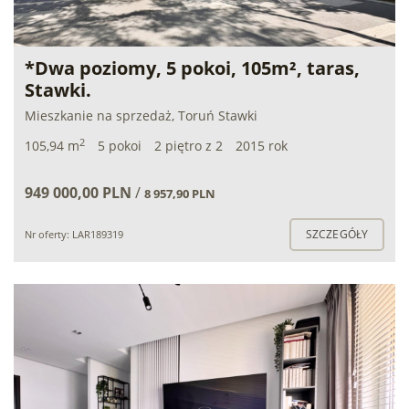
*Dwa poziomy, 5 pokoi, 105m², taras,
Stawki.
Mieszkanie na sprzedaż, Toruń Stawki
2
105,94 m
5 pokoi
2 piętro z 2
2015 rok
949 000,00 PLN
/
8 957,90 PLN
SZCZEGÓŁY
Nr oferty: LAR189319