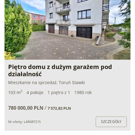
Piętro domu z dużym garażem pod
działalność
Mieszkanie na sprzedaż, Toruń Stawki
2
103 m
4 pokoje
1 piętro z 1
1980 rok
780 000,00 PLN
/
7 572,82 PLN
SZCZEGÓŁY
Nr oferty: LAR687215