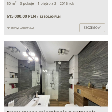
2
50 m
3 pokoje
1 piętro z 2
2016 rok
615 000,00 PLN
/
12 300,00 PLN
SZCZEGÓŁY
Nr oferty: LAR694302