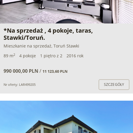
*Na sprzedaż , 4 pokoje, taras,
Stawki/Toruń.
Mieszkanie na sprzedaż, Toruń Stawki
2
89 m
4 pokoje
1 piętro z 2
2016 rok
990 000,00 PLN
/
11 123,60 PLN
SZCZEGÓŁY
Nr oferty: LAR499205