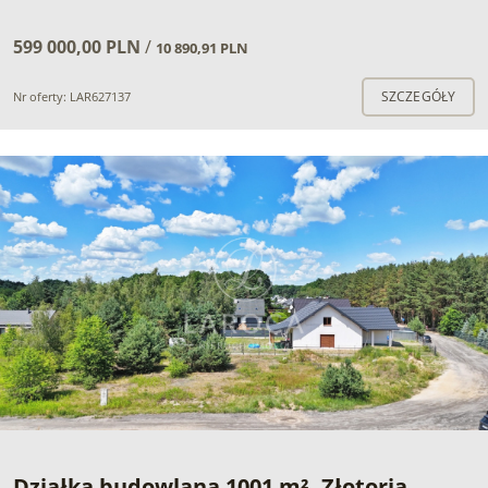
599 000,00 PLN
/
10 890,91 PLN
SZCZEGÓŁY
Nr oferty: LAR627137
Działka budowlana 1001 m², Złotoria,