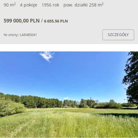
2
2
90 m
4 pokoje
1956 rok
pow. działki 258 m
599 000,00 PLN
/
6 655,56 PLN
SZCZEGÓŁY
Nr oferty: LAR485041