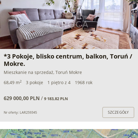
*3 Pokoje, blisko centrum, balkon, Toruń /
Mokre.
Mieszkanie na sprzedaż, Toruń Mokre
2
68,49 m
3 pokoje
1 piętro z 4
1968 rok
629 000,00 PLN
/
9 183,82 PLN
SZCZEGÓŁY
Nr oferty: LAR259345