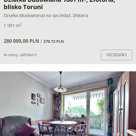
blisko Toruni
Działka (Budowlana) na sprzedaż, Złotoria
2
1 001 m
280 000,00 PLN
/
279,72 PLN
SZCZEGÓŁY
Nr oferty: LAR356413