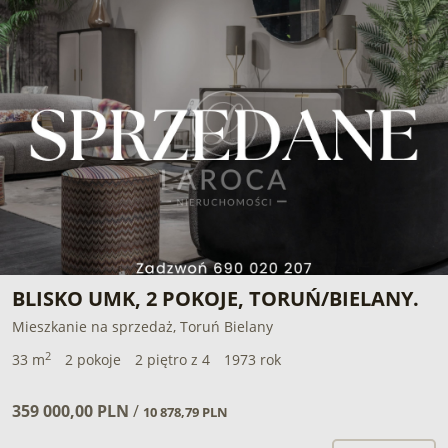
BLISKO UMK, 2 POKOJE, TORUŃ/BIELANY.
Mieszkanie na sprzedaż, Toruń Bielany
2
33 m
2 pokoje
2 piętro z 4
1973 rok
359 000,00 PLN
/
10 878,79 PLN