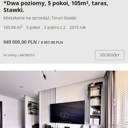
*Dwa poziomy, 5 pokoi, 105m², taras,
Stawki.
Mieszkanie na sprzedaż, Toruń Stawki
2
105,94 m
5 pokoi
2 piętro z 2
2015 rok
949 000,00 PLN
/
8 957,90 PLN
SZCZEGÓŁY
Nr oferty: LAR189319