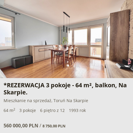
*REZERWACJA 3 pokoje - 64 m², balkon, Na
Skarpie.
Mieszkanie na sprzedaż, Toruń Na Skarpie
2
64 m
3 pokoje
6 piętro z 12
1993 rok
560 000,00 PLN
/
8 750,00 PLN