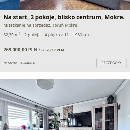
Na start, 2 pokoje, blisko centrum, Mokre.
Mieszkanie na sprzedaż, Toruń Mokre
2
32,30 m
2 pokoje
4 piętro z 11
1980 rok
269 000,00 PLN
/
8 328,17 PLN
SZCZEGÓŁY
Nr oferty: LAR444466