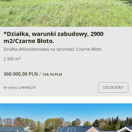
*Działka, warunki zabudowy, 2900
m2/Czarne Błoto.
Działka (Mieszkaniowa) na sprzedaż, Czarne Błoto
2
2 900 m
360 000,00 PLN
/
124,14 PLN
SZCZEGÓŁY
Nr oferty: LAR490239