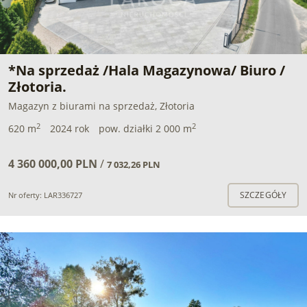
*Na sprzedaż /Hala Magazynowa/ Biuro /
Złotoria.
Magazyn z biurami na sprzedaż, Złotoria
2
2
620 m
2024 rok
pow. działki 2 000 m
4 360 000,00 PLN
/
7 032,26 PLN
SZCZEGÓŁY
Nr oferty: LAR336727