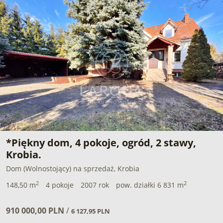
*Piękny dom, 4 pokoje, ogród, 2 stawy,
Krobia.
Dom (Wolnostojący) na sprzedaż, Krobia
2
2
148,50 m
4 pokoje
2007 rok
pow. działki 6 831 m
910 000,00 PLN
/
6 127,95 PLN