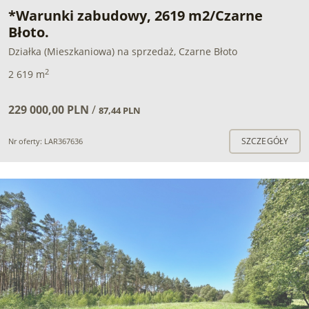
*Warunki zabudowy, 2619 m2/Czarne
Błoto.
Działka (Mieszkaniowa) na sprzedaż, Czarne Błoto
2
2 619 m
229 000,00 PLN
/
87,44 PLN
SZCZEGÓŁY
Nr oferty: LAR367636