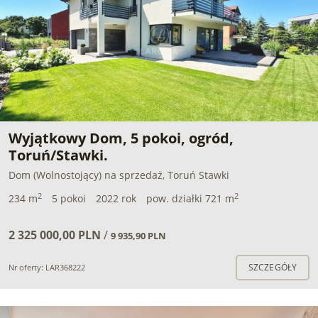
Wyjątkowy Dom, 5 pokoi, ogród,
Toruń/Stawki.
Dom (Wolnostojący) na sprzedaż, Toruń Stawki
2
2
234 m
5 pokoi
2022 rok
pow. działki 721 m
2 325 000,00 PLN
/
9 935,90 PLN
SZCZEGÓŁY
Nr oferty: LAR368222