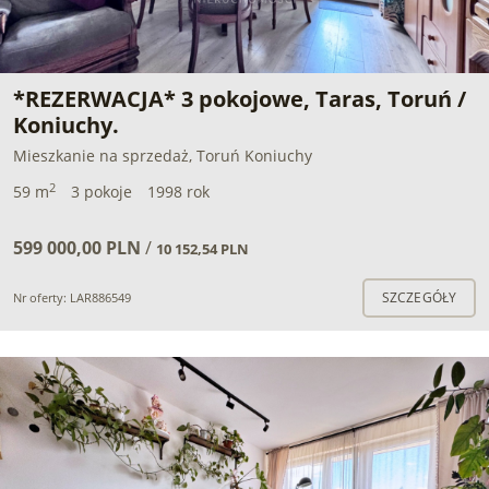
*REZERWACJA* 3 pokojowe, Taras, Toruń /
Koniuchy.
Mieszkanie na sprzedaż, Toruń Koniuchy
2
59 m
3 pokoje
1998 rok
599 000,00 PLN
/
10 152,54 PLN
SZCZEGÓŁY
Nr oferty: LAR886549