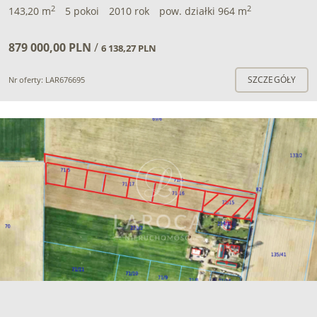
2
2
143,20 m
5 pokoi
2010 rok
pow. działki 964 m
879 000,00 PLN
/
6 138,27 PLN
SZCZEGÓŁY
Nr oferty: LAR676695