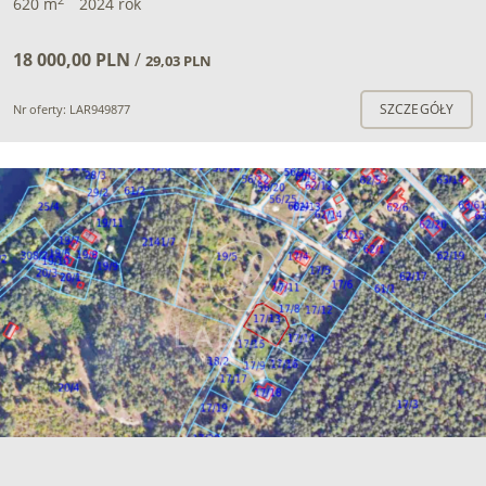
620 m
2024 rok
18 000,00 PLN
/
29,03 PLN
SZCZEGÓŁY
Nr oferty: LAR949877