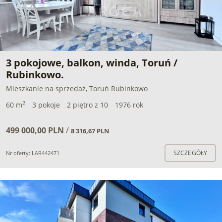
3 pokojowe, balkon, winda, Toruń /
Rubinkowo.
Mieszkanie na sprzedaż, Toruń Rubinkowo
2
60 m
3 pokoje
2 piętro z 10
1976 rok
499 000,00 PLN
/
8 316,67 PLN
SZCZEGÓŁY
Nr oferty: LAR442471