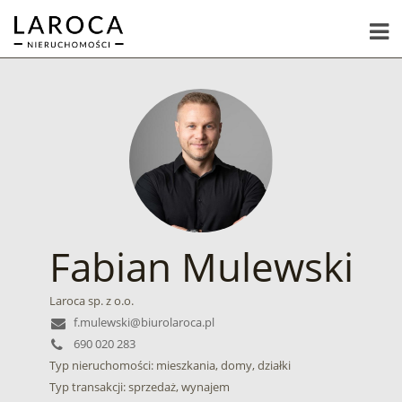
Fabian Mulewski
Laroca sp. z o.o.
f.mulewski@biurolaroca.pl
690 020 283
Typ nieruchomości: mieszkania, domy, działki
Typ transakcji: sprzedaż, wynajem