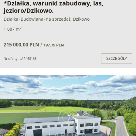
*Działka, warunki zabudowy, las,
jezioro/Dzikowo.
Działka (Budowlana) na sprzedaż, Dzikowo
2
1 087 m
215 000,00 PLN
/
197,79 PLN
SZCZEGÓŁY
Nr oferty: LAR468168