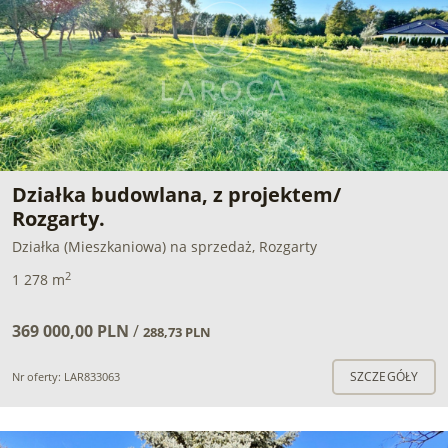
Działka budowlana, z projektem/
Rozgarty.
Działka (Mieszkaniowa) na sprzedaż, Rozgarty
2
1 278 m
369 000,00 PLN
/
288,73 PLN
SZCZEGÓŁY
Nr oferty: LAR833063