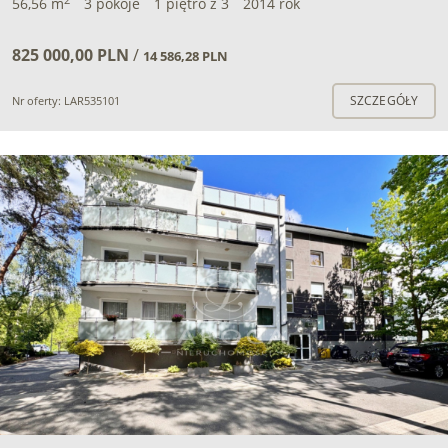
56,56 m
3 pokoje
1 piętro z 3
2014 rok
825 000,00 PLN
/
14 586,28 PLN
SZCZEGÓŁY
Nr oferty: LAR535101